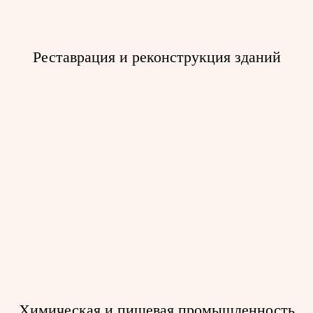
Тали с малой строительной
высотой
Тали серии Т
Реставрация и реконструкция зданий
Промышленные системы доступа
для ремонта
Тали электрические канатные
Тали серии ВТЭ
Тали с малой строительной
высотой
Тали серии Т
Химическая и пищевая промышленность