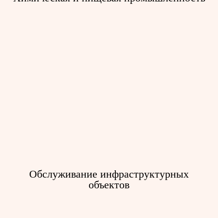
Промышленные системы доступа
для ремонта
Тали электрические канатные
Тали серии ВТЭ
Тали с малой строительной
высотой
Обслуживание инфраструктурных
Тали серии Т
объектов