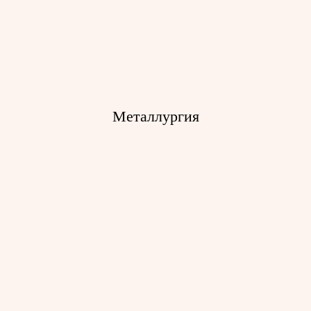
для ремонта
Тали электрические канатные
Тали серии ВТЭ
Тали с малой строительной
высотой
Тали серии Т
Металлургия
Промышленные системы доступа
для ремонта
Тали электрические канатные
Тали серии ВТЭ