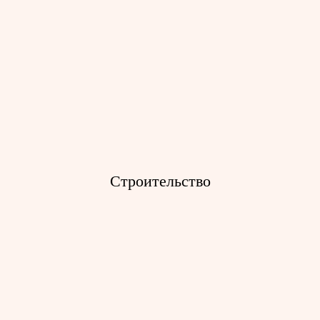
Промышленные системы доступа
для ремонта
Тали электрические канатные
Тали серии ВТЭ
Тали с малой строительной
высотой
Тали серии Т
Строительство
Промышленные системы доступа