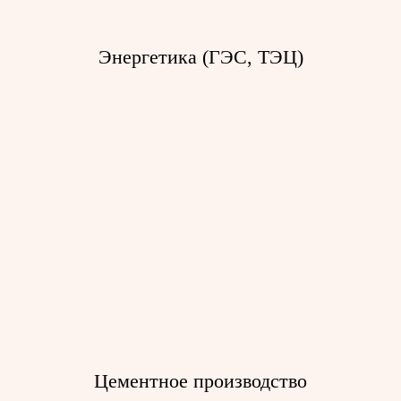
Энергетика (ГЭС, ТЭЦ)
Промышленные системы доступа
для ремонта
Тали электрические канатные
Тали серии ВТЭ
Тали с малой строительной
высотой
Тали серии Т
Цементное производство