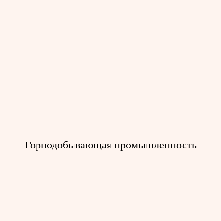
Промышленные системы доступа
для ремонта
Тали электрические канатные
Тали серии ВТЭ
Тали с малой строительной
высотой
Тали серии Т
Горнодобывающая промышленность