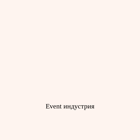
Промышленные системы доступа
для ремонта
Тали электрические канатные
Тали серии ВТЭ
Тали с малой строительной
высотой
Тали серии Т
Event индустрия